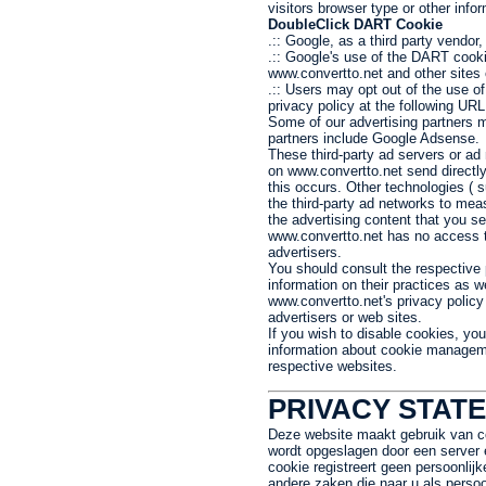
visitors browser type or other infor
DoubleClick DART Cookie
.:: Google, as a third party vendo
.:: Google's use of the DART cookie
www.convertto.net and other sites 
.:: Users may opt out of the use o
privacy policy at the following UR
Some of our advertising partners 
partners include Google Adsense.
These third-party ad servers or ad
on www.convertto.net send directl
this occurs. Other technologies (
the third-party ad networks to meas
the advertising content that you se
www.convertto.net has no access to
advertisers.
You should consult the respective p
information on their practices as we
www.convertto.net's privacy policy 
advertisers or web sites.
If you wish to disable cookies, yo
information about cookie manageme
respective websites.
PRIVACY STATE
Deze website maakt gebruik van co
wordt opgeslagen door een server 
cookie registreert geen persoonli
andere zaken die naar u als persoo