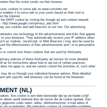
mation that the visitor sends via their browser.
r, uses cookies to serve ads on www.convertto.net.
 enables it to serve ads to your users based on their visit to
on the Internet.
f the DART cookie by visiting the Google ad and content network
L - http://www.google.com/privacy_ads.html
may use cookies and web beacons on our site. Our advertising
 networks use technology to the advertisements and links that appear
y to your browsers. They automatically receive your IP address when
 such as cookies, JavaScript, or Web Beacons ) may also be used by
ure the effectiveness of their advertisements and / or to personalize
e.
 or control over these cookies that are used by third-party
rivacy policies of these third-party ad servers for more detailed
ll as for instructions about how to opt-out of certain practices.
does not apply to, and we cannot control the activities of, such other
u may do so through your individual browser options. More detailed
nt with specific web browsers can be found at the browsers'
MENT (NL)
okies. Een cookie is een klein bestandje dat op uw harde schijf
en alleen wordt herkend door de server die de cookie opslaat. Een
jke gegevens zoals naam, adres, telefoonnummer, e-mail adres of
n zijn te herleiden. We gebruiken cookies of soortgelijke middelen