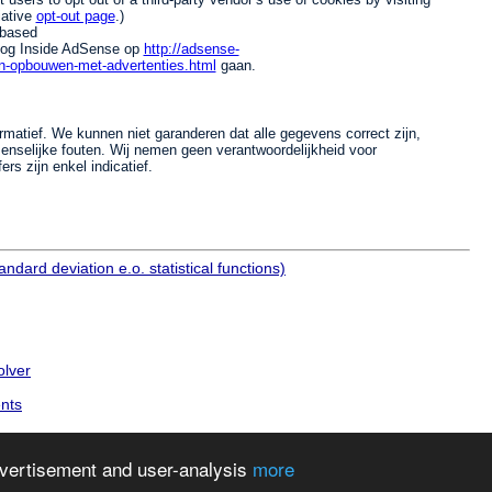
iative
opt-out page
.)
-based
blog Inside AdSense op
http://adsense-
n-opbouwen-met-advertenties.html
gaan.
rmatief. We kunnen niet garanderen dat alle gegevens correct zijn,
enselijke fouten. Wij nemen geen verantwoordelijkheid voor
rs zijn enkel indicatief.
ndard deviation e.o. statistical functions)
olver
nts
dvertisement and user-analysis
more