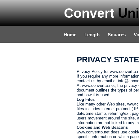
Convert
Uni
Home
Length
Squares
V
PRIVACY STATE
Privacy Policy for www.convertto.n
If you require any more information
contact us by email at info@conver
At www.convertto.net, the privacy o
document outlines the types of per
and how it is used.
Log Files
Like many other Web sites, www.con
files includes internet protocol ( I
date/time stamp, referring/exit pag
users movement around the site, a
information are not linked to any in
Cookies and Web Beacons
www.convertto.net does use cookies
specific information on which pag