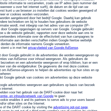
site informatie te verzamelen, zoals uw IP adres (een nummer dat
nneer u over het internet surft), de datum en de tijd van uw
enst kunt u uw browser zo instellen dat cookies worden geweigerd of
neer er cookies worden verzonden.
worden aangeleverd door het bedrijf Google. Daarbij kan gebruik
dere technieken om bij te houden hoe gebruikers de website
rmatie wordt, met inbegrip van het adres van uw computer (IP-
n door Google opgeslagen op servers van Google. Google gebruikt
oe u de website gebruikt, rapporten over deze website aan ons te
erteerders informatie over de effectiviteit van hun campagnes te
formatie aan derden verschaffen indien Google hiertoe wettelijk
ze derden de informatie namens Google verwerken.
 stemt u in met het
privacybeleid van Google AdSense
.
 door Google gebruikt in de advertenties die worden weergegeven op
enties van AdSense voor inhoud weergeven. Als gebruikers de
bezoeken en een advertentie weergeven of erop klikken, kan er een
wser van die eindgebruiker. De gegevens die met deze cookies
 om AdSense-uitgevers te helpen de advertenties op hun sites en op
 beheren
akt Google gebruik van cookies om advertenties op deze website
ogle advertenties weergeven aan gebruikers op basis van bezoek
 internet.
elden voor het gebruik van de DART-cookie door naar het
rtentie- en inhoudsnetwerk van Google
te gaan
okie enables it and its partners to serve ads to your users based
nd/or other sites on the Internet.
e of the DART cookie by visiting the
advertising opt-out page
.
t users to opt out of a third-party vendor’s use of cookies by visiting