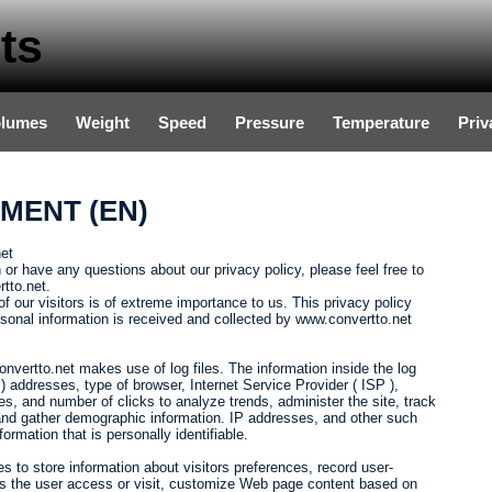
ts
olumes
Weight
Speed
Pressure
Temperature
Priv
MENT (EN)
et
 or have any questions about our privacy policy, please feel free to
tto.net.
f our visitors is of extreme importance to us. This privacy policy
sonal information is received and collected by www.convertto.net
vertto.net makes use of log files. The information inside the log
P ) addresses, type of browser, Internet Service Provider ( ISP ),
es, and number of clicks to analyze trends, administer the site, track
nd gather demographic information. IP addresses, and other such
formation that is personally identifiable.
 to store information about visitors preferences, record user-
es the user access or visit, customize Web page content based on