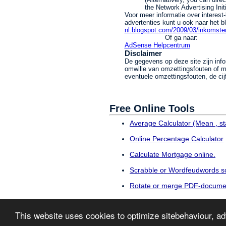
the Network Advertising Init
Voor meer informatie over interest
advertenties kunt u ook naar het 
nl.blogspot.com/2009/03/inkomste
Of ga naar:
AdSense Helpcentrum
Disclaimer
De gegevens op deze site zijn info
omwille van omzettingsfouten of m
eventuele omzettingsfouten, de cijfe
Free Online Tools
Average Calculator (Mean , sta
Online Percentage Calculator
Calculate Mortgage online.
Scrabble or Wordfeudwords s
Rotate or merge PDF-docume
international Travel Agencies
This website uses cookies to optimize sitebehaviour, a
Domainnames.be