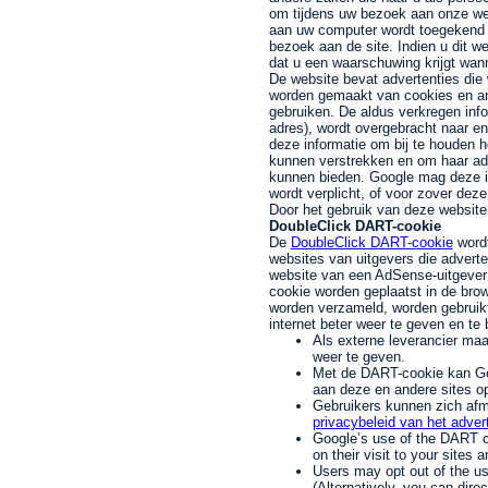
om tijdens uw bezoek aan onze web
aan uw computer wordt toegekend wa
bezoek aan de site. Indien u dit w
dat u een waarschuwing krijgt wan
De website bevat advertenties die 
worden gemaakt van cookies en an
gebruiken. De aldus verkregen info
adres), wordt overgebracht naar e
deze informatie om bij te houden h
kunnen verstrekken en om haar adv
kunnen bieden. Google mag deze in
wordt verplicht, of voor zover de
Door het gebruik van deze website
DoubleClick DART-cookie
De
DoubleClick DART-cookie
wordt
websites van uitgevers die advert
website van een AdSense-uitgever 
cookie worden geplaatst in de bro
worden verzameld, worden gebruikt
internet beter weer te geven en te
Als externe leverancier ma
weer te geven.
Met de DART-cookie kan Go
aan deze en andere sites op
Gebruikers kunnen zich afm
privacybeleid van het adve
Google’s use of the DART co
on their visit to your sites a
Users may opt out of the us
(Alternatively, you can direc